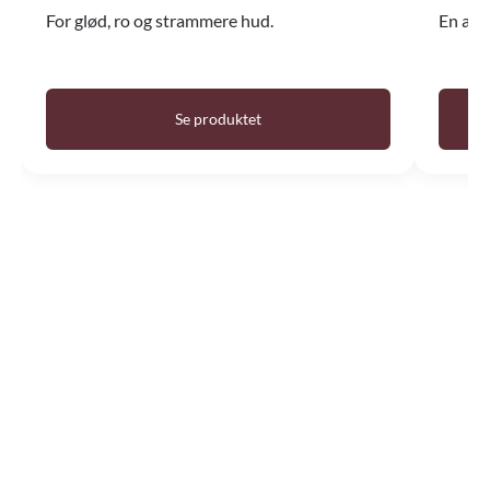
For glød, ro og strammere hud.
En av 
Se produktet