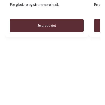
For glød, ro og strammere hud.
En av 
Se produktet